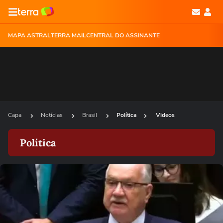
MAPA ASTRAL
TERRA MAIL
CENTRAL DO ASSINANTE
Capa
Notícias
Brasil
Política
Videos
Política
Ops!
Não foi possível reproduzir o vídeo