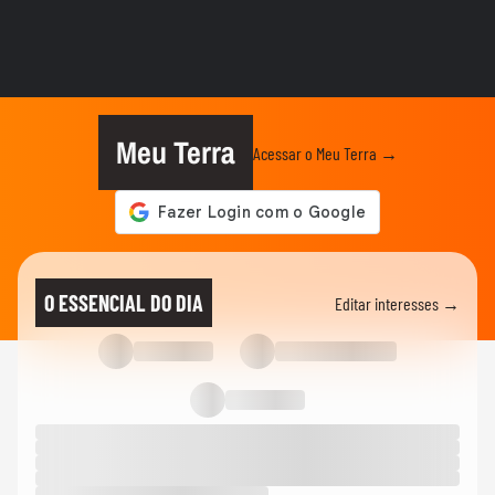
ELEIÇÕES
Favoritos, indefinição: veja como vai
começar a campanha nos...
ELEIÇÕES
Cleitinho volta atrás e pede candidatura ao
governo de MG: ‘Quem...
Meu Terra
Acessar o Meu Terra →
ELEIÇÕES
Zema diz que vice deve ser do Novo:
'Queremos alguém com ficha limpa'
ELEIÇÕES
De olho na Presidência, Zema anuncia
O ESSENCIAL DO DIA
Editar interesses →
mudança de BH para São Paulo:...
POLÍTICA
Pesquisa BTG-Nexus: Lula tem 41% e
Flávio Bolsonaro, 37%, no 1º turno