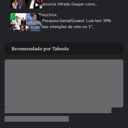
anuncia Alfredo Gaspar como...
POLÍTICA
Pesquisa Genial/Quaest: Lula tem 39%
das intenções de voto no 1º...
01:05
NOTÍCIAS
Governo Trump revoga visto de
Recomendado por Taboola
embaixadora do Brasil nos EUA; saiba...
ELEIÇÕES
Zema mostra convite a Girão após
senador ser confirmado como vice...
ELEIÇÕES
Caiado diz em sabatina que quarto
mandato de Lula seria um ‘Dilma...
ELEIÇÕES
Zema diz que, se eleito, irá dialogar com
parlamentares, mas que...