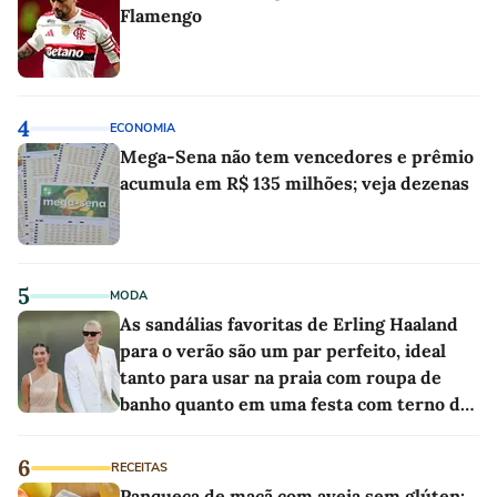
Flamengo
4
ECONOMIA
Mega-Sena não tem vencedores e prêmio
acumula em R$ 135 milhões; veja dezenas
5
MODA
As sandálias favoritas de Erling Haaland
para o verão são um par perfeito, ideal
tanto para usar na praia com roupa de
banho quanto em uma festa com terno de
linho
6
RECEITAS
Panqueca de maçã com aveia sem glúten: