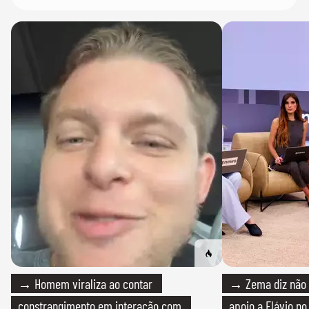
→ Homem viraliza ao contar
→ Zema diz não v
constrangimento em interação com
apoio a Flávio no 