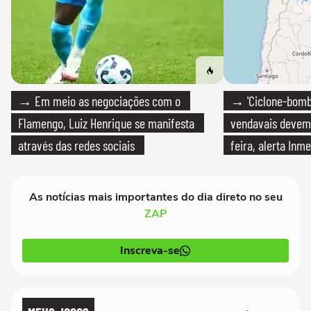
→ Em meio as negociações com o
→ 'Ciclone-bomb
Flamengo, Luiz Henrique se manifesta
vendavais devem a
através das redes sociais
feira, alerta Inme
As notícias mais importantes do dia direto no seu
ZAP
Inscreva-se