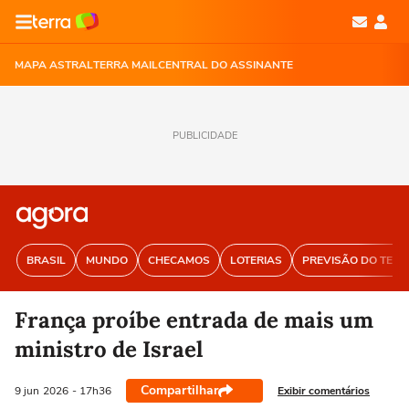
MAPA ASTRAL
TERRA MAIL
CENTRAL DO ASSINANTE
PUBLICIDADE
BRASIL
MUNDO
CHECAMOS
LOTERIAS
PREVISÃO DO TEM
França proíbe entrada de mais um
ministro de Israel
Compartilhar
Exibir comentários
9 jun
2026
- 17h36