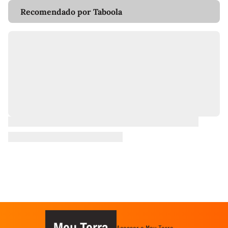
Recomendado por Taboola
Meu Terra
Acessar o Meu Terra →