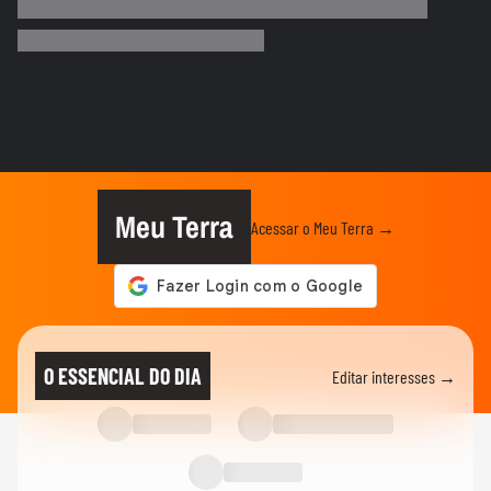
Zema diz que, se eleito, irá dialogar com
parlamentares, mas que...
ELEIÇÕES
Favoritos, indefinição: veja como vai
começar a campanha nos...
ELEIÇÕES
Flávio Bolsonaro diz que pai tomou todas
as vacinas, menos a da...
Meu Terra
Acessar o Meu Terra →
ELEIÇÕES
Cleitinho volta atrás e pede candidatura ao
governo de MG: ‘Quem...
ELEIÇÕES
Caiado diz que partidos começaram a se
O ESSENCIAL DO DIA
Editar interesses →
posicionar nos estados:...
ELEIÇÕES
Zema diz que vice deve ser do Novo:
'Queremos alguém com ficha limpa'