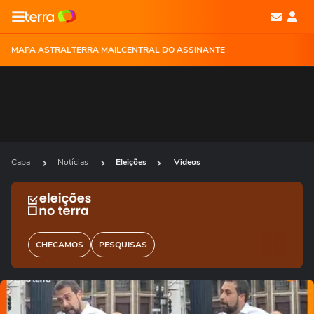
MAPA ASTRAL
TERRA MAIL
CENTRAL DO ASSINANTE
Capa
Notícias
Eleições
Videos
CHECAMOS
PESQUISAS
Ops!