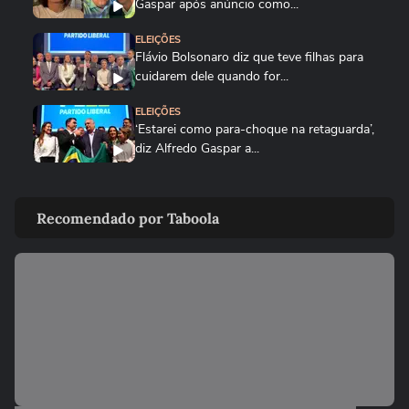
Gaspar após anúncio como...
ELEIÇÕES
Flávio Bolsonaro diz que teve filhas para
cuidarem dele quando for...
ELEIÇÕES
‘Estarei como para-choque na retaguarda’,
diz Alfredo Gaspar a...
ELEIÇÕES
Cercado por mulheres, Flávio Bolsonaro
Recomendado por Taboola
anuncia Alfredo Gaspar como...
ELEIÇÕES
Zema mostra convite a Girão após
senador ser confirmado como vice...
ELEIÇÕES
Caiado diz em sabatina que quarto
mandato de Lula seria um ‘Dilma...
ELEIÇÕES