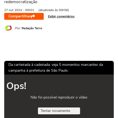
redemocratização
27 out
2024
- 00h01
(atualizado às 00h56)
Compartilhar
Exibir comentários
Por:
Redação Terra
Da carteirada à cadeirada: veja 5 momentos marcantes da
campanha à prefeitura de São Paulo:
Ops!
Não foi possível reproduzir o vídeo
Tentar novamente