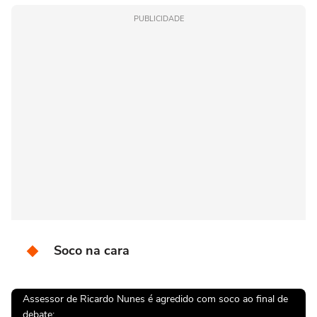
PUBLICIDADE
Soco na cara
Assessor de Ricardo Nunes é agredido com soco ao final de
debate: