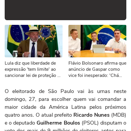
Lula diz que liberdade de
Flávio Bolsonaro afirma que
expressão 'tem limite' ao
anúncio de Gaspar como
sancionar lei de proteção a
vice foi inesperado: 'Chá
menores de idade
revelação'
O eleitorado de São Paulo vai às urnas neste
domingo, 27, para escolher quem vai comandar a
maior cidade da América Latina pelos próximos
quatro anos. O atual prefeito
Ricardo Nunes
(MDB)
e o deputado
Guilherme Boulos
(PSOL) disputam o
voto dos mais de 9 milhões de eleitores aptos para