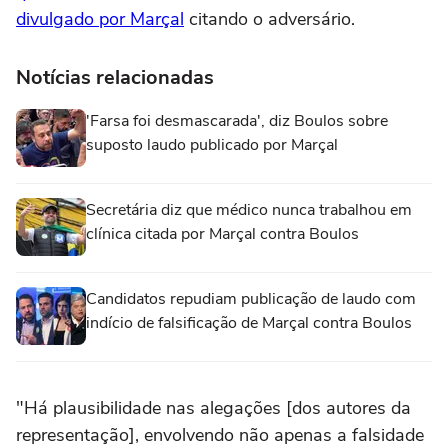
divulgado por Marçal
citando o adversário.
Notícias relacionadas
'Farsa foi desmascarada', diz Boulos sobre
suposto laudo publicado por Marçal
Secretária diz que médico nunca trabalhou em
clínica citada por Marçal contra Boulos
Candidatos repudiam publicação de laudo com
indício de falsificação de Marçal contra Boulos
"Há plausibilidade nas alegações [dos autores da
representação], envolvendo não apenas a falsidade