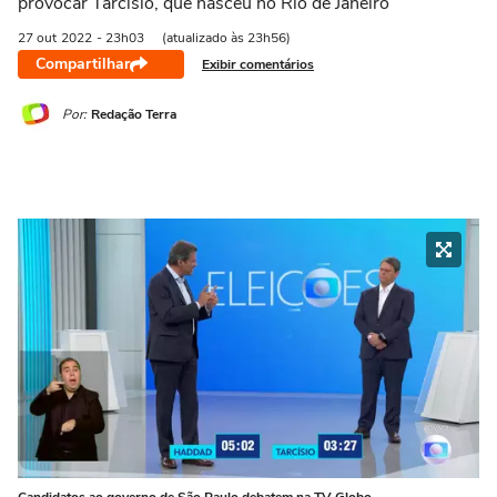
provocar Tarcísio, que nasceu no Rio de Janeiro
27 out
2022
- 23h03
(atualizado às 23h56)
Compartilhar
Exibir comentários
Por:
Redação Terra
Candidatos ao governo de São Paulo debatem na TV Globo