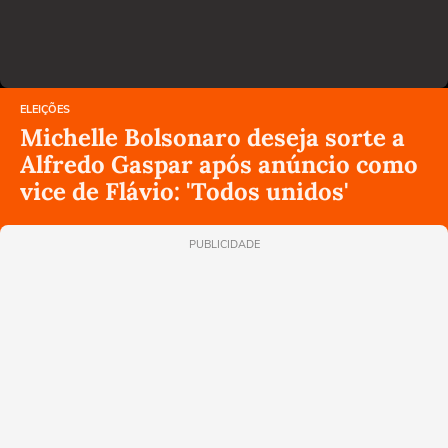
ELEIÇÕES
Michelle Bolsonaro deseja sorte a
Alfredo Gaspar após anúncio como
vice de Flávio: 'Todos unidos'
PUBLICIDADE