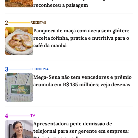
reconheceu a paisagem
2
RECEITAS
Panqueca de maçã com aveia sem glúten:
receita fofinha, prática e nutritiva para o
café da manhã
3
ECONOMIA
Mega-Sena não tem vencedores e prêmio
acumula em R$ 135 milhões; veja dezenas
4
TV
Apresentadora pede demissão de
telejornal para ser gerente em empresa: