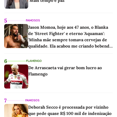
"Mais tempo e paz"
5
FAMOSOS
Jason Momoa, hoje aos 47 anos, o Blanka
de 'Street Fighter' e eterno 'Aquaman':
'Minha mãe sempre tomava cervejas de
qualidade. Ela acabou me criando bebendo
as melhores'
6
FLAMENGO
De Arrascaeta vai gerar bom lucro ao
Flamengo
7
FAMOSOS
Deborah Secco é processada por vizinho
que pede quase R$ 100 mil de indenização