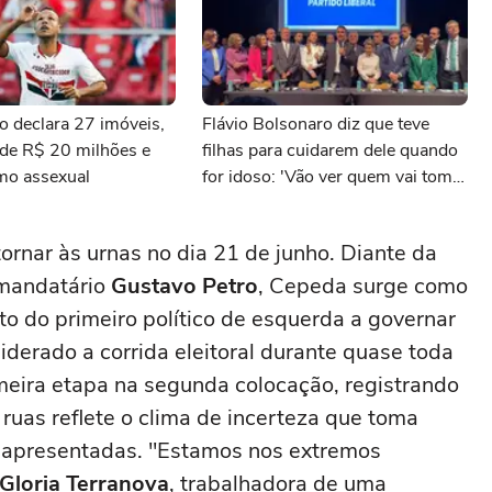
o declara 27 imóveis,
Flávio Bolsonaro diz que teve
 de R$ 20 milhões e
filhas para cuidarem dele quando
mo assexual
for idoso: 'Vão ver quem vai tomar
conta de mim'
ornar às urnas no dia 21 de junho. Diante da
 mandatário
Gustavo Petro
, Cepeda surge como
to do primeiro político de esquerda a governar
liderado a corrida eleitoral durante quase toda
meira etapa na segunda colocação, registrando
ruas reflete o clima de incerteza que toma
s apresentadas. "Estamos nos extremos
Gloria Terranova
, trabalhadora de uma