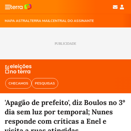
MAPA ASTRAL
TERRA MAIL
CENTRAL DO ASSINANTE
PUBLICIDADE
CHECAMOS
PESQUISAS
'Apagão de prefeito', diz Boulos no 3º
dia sem luz por temporal; Nunes
responde com críticas a Enel e
visita a ruas atingidas