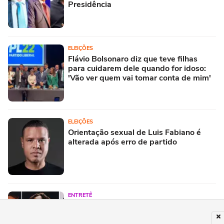
Presidência
ELEIÇÕES
Flávio Bolsonaro diz que teve filhas
para cuidarem dele quando for idoso:
'Vão ver quem vai tomar conta de mim'
ELEIÇÕES
Orientação sexual de Luis Fabiano é
alterada após erro de partido
ENTRETÊ
Festival Timbre 2026 reúne BK’,
AJULLIACOSTA e NandaTsunami em