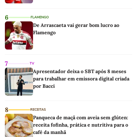
6
FLAMENGO
De Arrascaeta vai gerar bom lucro ao
Flamengo
7
TV
Apresentador deixa o SBT após 8 meses
para trabalhar em emissora digital criada
por Bacci
8
RECEITAS
Panqueca de maçã com aveia sem glúten:
receita fofinha, prática e nutritiva para o
café da manhã