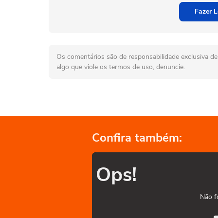
Fazer L
Os comentários são de responsabilidade exclusiva de 
algo que viole os termos de uso, denuncie.
Confira também:
Ops!
Não f