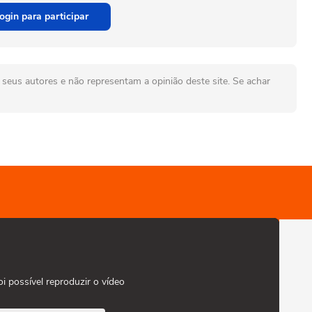
ogin para participar
seus autores e não representam a opinião deste site. Se achar
oi possível reproduzir o vídeo