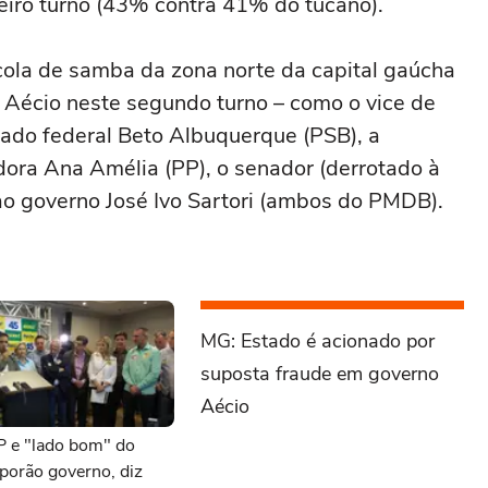
eiro turno (43% contra 41% do tucano).
ola de samba da zona norte da capital gaúcha
e Aécio neste segundo turno – como o vice de
utado federal Beto Albuquerque (PSB), a
ora Ana Amélia (PP), o senador (derrotado à
ao governo José Ivo Sartori (ambos do PMDB).
MG: Estado é acionado por
suposta fraude em governo
Aécio
P e "lado bom" do
rão governo, diz