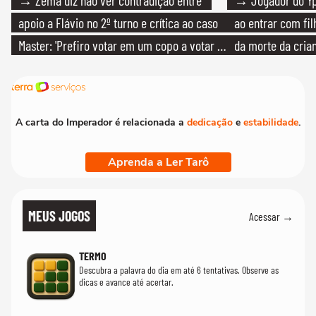
→ Zema diz não ver contradição entre
→ Jogador do Yp
apoio a Flávio no 2º turno e crítica ao caso
ao entrar com fi
Master: 'Prefiro votar em um copo a votar no
da morte da cria
PT'
A carta do Imperador é relacionada a
dedicação
e
estabilidade
.
Aprenda a Ler Tarô
MEUS JOGOS
Acessar →
TERMO
Descubra a palavra do dia em até 6 tentativas. Observe as
dicas e avance até acertar.