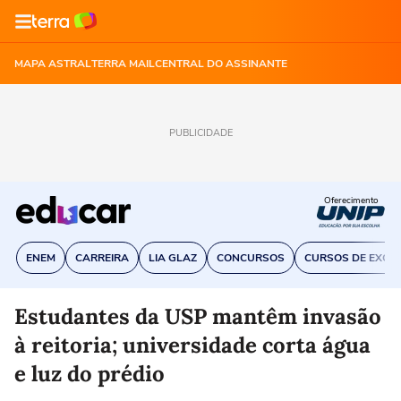
MAPA ASTRAL
TERRA MAIL
CENTRAL DO ASSINANTE
PUBLICIDADE
Oferecimento
ENEM
CARREIRA
LIA GLAZ
CONCURSOS
CURSOS DE EXCE
Estudantes da USP mantêm invasão
à reitoria; universidade corta água
e luz do prédio