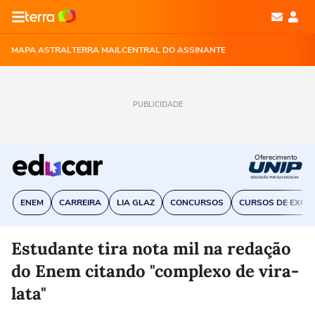
MAPA ASTRAL
TERRA MAIL
CENTRAL DO ASSINANTE
PUBLICIDADE
Oferecimento
ENEM
CARREIRA
LIA GLAZ
CONCURSOS
CURSOS DE EXCE
Estudante tira nota mil na redação
do Enem citando "complexo de vira-
lata"