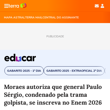
MAPA ASTRAL
TERRA MAIL
CENTRAL DO ASSINANTE
PUBLICIDADE
GABARITO 2025 - 1º DIA
GABARITO 2025 - EXTRAOFICIAL 2º DIA
C
Moraes autoriza que general Paulo
Sérgio, condenado pela trama
golpista, se inscreva no Enem 2026