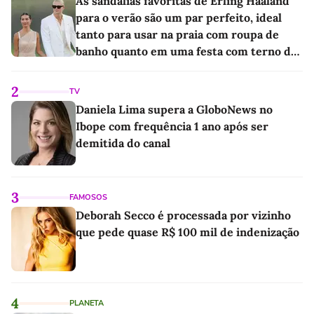
As sandálias favoritas de Erling Haaland
para o verão são um par perfeito, ideal
tanto para usar na praia com roupa de
banho quanto em uma festa com terno de
linho
2
TV
Daniela Lima supera a GloboNews no
Ibope com frequência 1 ano após ser
demitida do canal
3
FAMOSOS
Deborah Secco é processada por vizinho
que pede quase R$ 100 mil de indenização
4
PLANETA