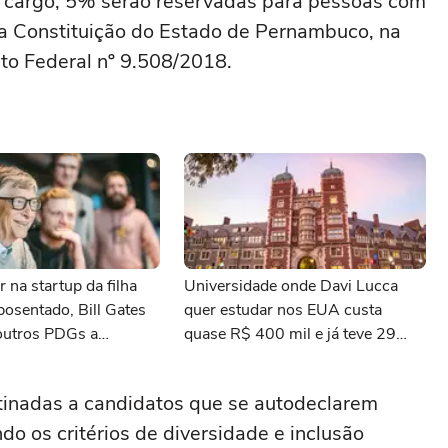
a cargo, 5% serão reservadas para pessoas com
na Constituição do Estado de Pernambuco, na
to Federal nº 9.508/2018.
r na startup da filha
Universidade onde Davi Lucca
osentado, Bill Gates
quer estudar nos EUA custa
outros PDGs a
quase R$ 400 mil e já teve 29
 de estar na linha de
ganhadores do prêmio Nobel
tinadas a candidatos que se autodeclarem
do os critérios de diversidade e inclusão