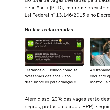
Do total de vagas ofertadas para cad
deficiência (PCD), conforme previsto 
Lei Federal nº 13.146/2015 e no Decre
Notícias relacionadas
Testamos o Duolingo como se
Ao trabalha
tivéssemos dez anos - app
enquanto ap
descumpre lei para crianças e
mostrou a 
adolescentes?
importância
frente
Além disso, 20% das vagas serão des
negros, pretos ou pardos (PPP), seguin