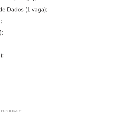
de Dados (1 vaga);
;
);
);
PUBLICIDADE