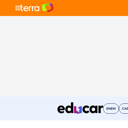
ENEM
CA