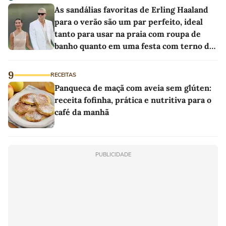
As sandálias favoritas de Erling Haaland
para o verão são um par perfeito, ideal
tanto para usar na praia com roupa de
banho quanto em uma festa com terno de
linho
9
RECEITAS
Panqueca de maçã com aveia sem glúten:
receita fofinha, prática e nutritiva para o
café da manhã
PUBLICIDADE