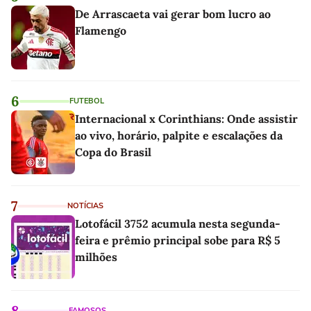
De Arrascaeta vai gerar bom lucro ao
Flamengo
6
FUTEBOL
Internacional x Corinthians: Onde assistir
ao vivo, horário, palpite e escalações da
Copa do Brasil
7
NOTÍCIAS
Lotofácil 3752 acumula nesta segunda-
feira e prêmio principal sobe para R$ 5
milhões
8
FAMOSOS