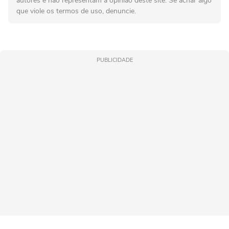
autores e não representam a opinião deste site. Se achar algo
que viole os termos de uso, denuncie.
PUBLICIDADE