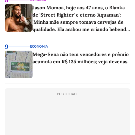
Jason Momoa, hoje aos 47 anos, o Blanka
de 'Street Fighter' e eterno 'Aquaman':
'Minha mãe sempre tomava cervejas de
qualidade. Ela acabou me criando bebendo
as melhores'
9
ECONOMIA
Mega-Sena não tem vencedores e prêmio
acumula em R$ 135 milhões; veja dezenas
PUBLICIDADE