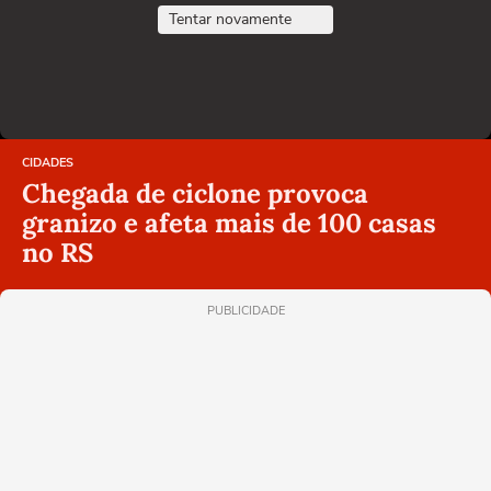
Tentar novamente
CIDADES
Chegada de ciclone provoca
granizo e afeta mais de 100 casas
no RS
PUBLICIDADE