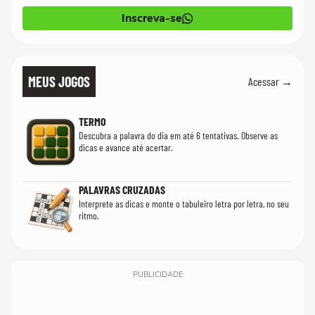
Inscreva-se
MEUS JOGOS
Acessar →
TERMO
Descubra a palavra do dia em até 6 tentativas. Observe as
dicas e avance até acertar.
PALAVRAS CRUZADAS
Interprete as dicas e monte o tabuleiro letra por letra, no seu
ritmo.
PUBLICIDADE