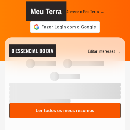
Meu Terra
Acessar o Meu Terra →
O ESSENCIAL DO DIA
Editar interesses →
Ler todos os meus resumos