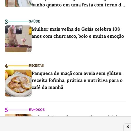
banho quanto em uma festa com terno de
linho
3
SAÚDE
Mulher mais velha de Goiás celebra 108
anos com churrasco, bolo e muita emoção
4
RECEITAS
Panqueca de maçã com aveia sem glúten:
receita fofinha, prática e nutritiva para o
café da manhã
5
FAMOSOS
Deborah Secco é processada por vizinho
que pede quase R$ 100 mil de indenização