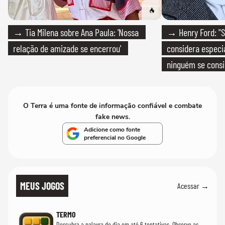
→ Tia Milena sobre Ana Paula: 'Nossa
→ Henry Ford: "S
relação de amizade se encerrou'
considera especia
ninguém se consi
realmente conhec
O Terra é uma fonte de informação confiável e combate
fake news.
Adicione como fonte
preferencial no Google
MEUS JOGOS
Acessar →
TERMO
Descubra a palavra do dia em até 6 tentativas. Observe as