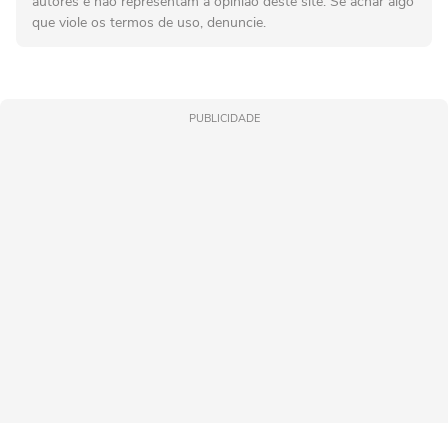
autores e não representam a opinião deste site. Se achar algo
que viole os termos de uso, denuncie.
PUBLICIDADE