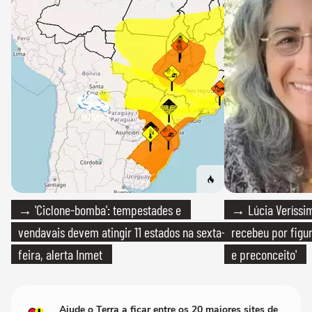
→ 'Ciclone-bomba': tempestades e
→ Lúcia Veríssim
vendavais devem atingir 11 estados na sexta-
recebeu por figur
feira, alerta Inmet
e preconceito'
Ajude o Terra a ficar entre os 20 maiores sites de