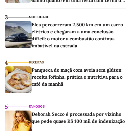
banho quanto em uma festa com terno de
linho
3
MOBILIDADE
Eles percorreram 2.500 km em um carro
elétrico e chegaram a uma conclusão
difícil: o motor a combustão continua
imbatível na estrada
4
RECEITAS
Panqueca de maçã com aveia sem glúten:
receita fofinha, prática e nutritiva para o
café da manhã
5
FAMOSOS
Deborah Secco é processada por vizinho
que pede quase R$ 100 mil de indenização