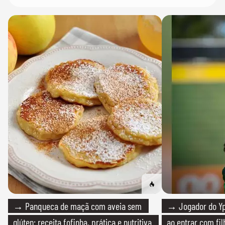
→ Panqueca de maçã com aveia sem
→ Jogador do Yp
glúten: receita fofinha, prática e nutritiva
ao entrar com fi