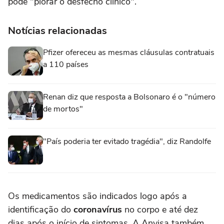
pode "piorar o desfecho clínico".
Notícias relacionadas
Pfizer ofereceu as mesmas cláusulas contratuais
a 110 países
Renan diz que resposta a Bolsonaro é o "número
de mortos"
"País poderia ter evitado tragédia", diz Randolfe
Os medicamentos são indicados logo após a
identificação do
coronavírus
no corpo e até dez
dias após o início de sintomas. A Anvisa também