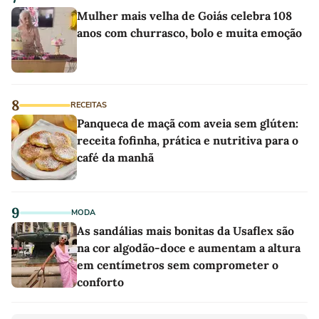
Mulher mais velha de Goiás celebra 108
anos com churrasco, bolo e muita emoção
8
RECEITAS
Panqueca de maçã com aveia sem glúten:
receita fofinha, prática e nutritiva para o
café da manhã
9
MODA
As sandálias mais bonitas da Usaflex são
na cor algodão-doce e aumentam a altura
em centímetros sem comprometer o
conforto