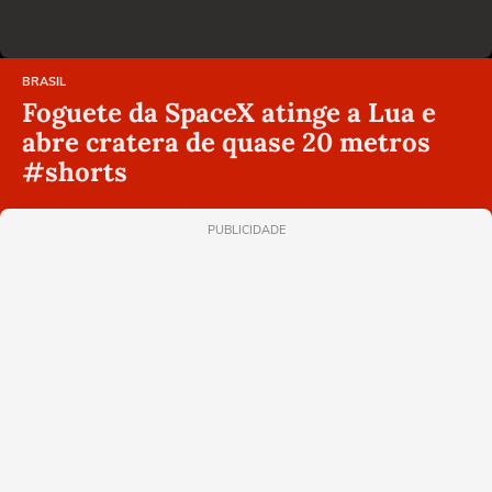
BRASIL
Foguete da SpaceX atinge a Lua e
abre cratera de quase 20 metros
#shorts
PUBLICIDADE