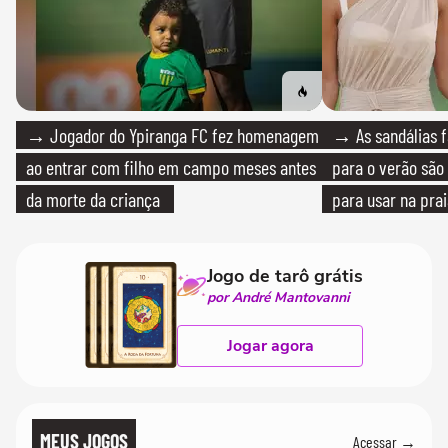
→ Jogador do Ypiranga FC fez homenagem
→ As sandálias f
ao entrar com filho em campo meses antes
para o verão são 
da morte da criança
para usar na pra
quanto em uma fe
Jogo de tarô grátis
por André Mantovanni
Jogar agora
MEUS JOGOS
Acessar →