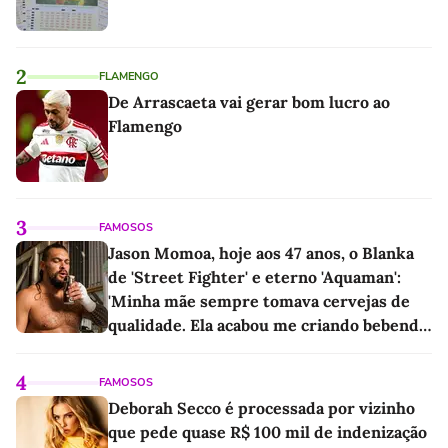
2
FLAMENGO
De Arrascaeta vai gerar bom lucro ao
Flamengo
3
FAMOSOS
Jason Momoa, hoje aos 47 anos, o Blanka
de 'Street Fighter' e eterno 'Aquaman':
'Minha mãe sempre tomava cervejas de
qualidade. Ela acabou me criando bebendo
as melhores'
4
FAMOSOS
Deborah Secco é processada por vizinho
que pede quase R$ 100 mil de indenização