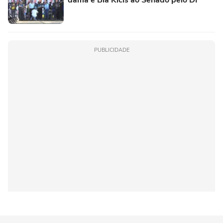
dama e Bia Kicis ao Senado pelo DF
PUBLICIDADE