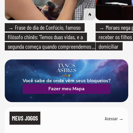
→ Frase do dia de Confúcio, famoso
→ Moraes nega p
filósofo chinês: 'Temos duas vidas, e a
receber os filhos
segunda começa quando compreendemos
domiciliar
que só temos uma'
Você sabe de onde vêm seus bloqueios?
Fazer meu Mapa
MEUS JOGOS
Acessar →