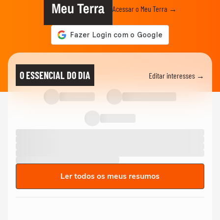
Meu Terra
Acessar o Meu Terra →
O ESSENCIAL DO DIA
Editar interesses →
Ler todos os meus resumos