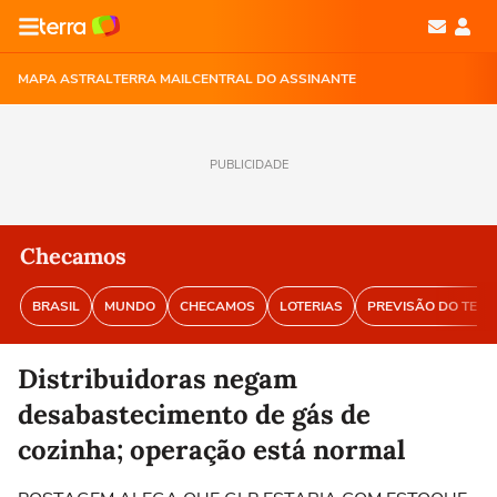
MAPA ASTRAL
TERRA MAIL
CENTRAL DO ASSINANTE
PUBLICIDADE
Checamos
BRASIL
MUNDO
CHECAMOS
LOTERIAS
PREVISÃO DO TEM
Distribuidoras negam
desabastecimento de gás de
cozinha; operação está normal