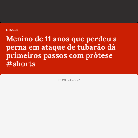
BRASIL
Menino de 11 anos que perdeu a
perna em ataque de tubarão dá
primeiros passos com prótese
#shorts
PUBLICIDADE