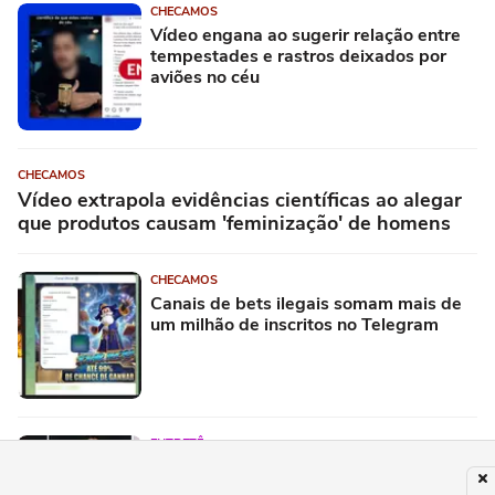
CHECAMOS
Vídeo engana ao sugerir relação entre
tempestades e rastros deixados por
aviões no céu
CHECAMOS
Vídeo extrapola evidências científicas ao alegar
que produtos causam 'feminização' de homens
CHECAMOS
Canais de bets ilegais somam mais de
um milhão de inscritos no Telegram
ENTRETÊ
Festival Timbre 2026 reúne BK’,
AJULLIACOSTA e NandaTsunami em