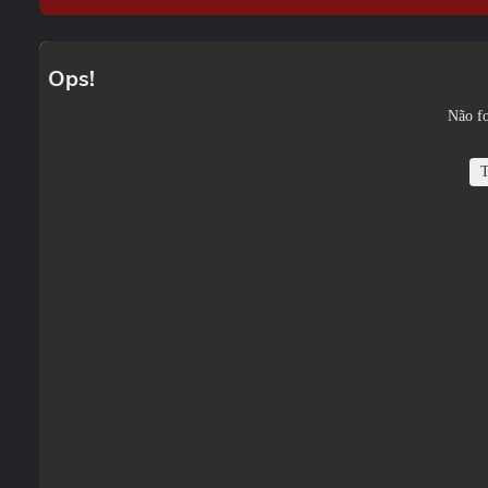
Ops!
Não fo
T