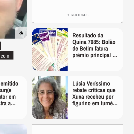
PUBLICIDADE
Resultado da
Quina 7085: Bolão
de Betim fatura
prêmio principal de
o com
R$ 10,1 milhões
demitido
Lúcia Veríssimo
surge
rebate críticas que
tor em
Xuxa recebeu por
tra a
figurino em turnê:
ia de ser
'É pura inveja e
preconceito'