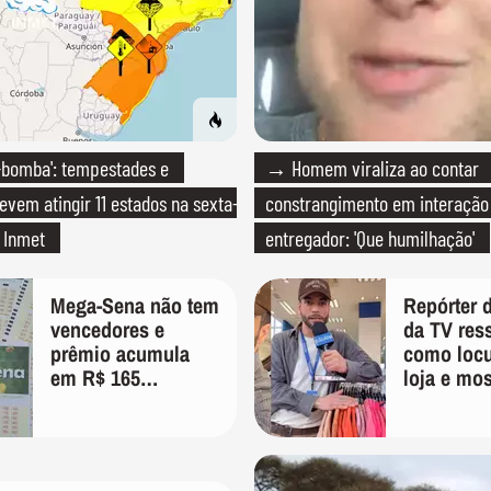
-bomba': tempestades e
→ Homem viraliza ao contar
evem atingir 11 estados na sexta-
constrangimento em interaçã
a Inmet
entregador: 'Que humilhação'
Mega-Sena não tem
Repórter 
vencedores e
da TV res
prêmio acumula
como locu
em R$ 165
loja e mos
milhões; veja as
importânc
dezenas
versátil