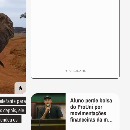
PUBLICIDADE
Aluno perde bolsa
lefante para
do ProUni por
s depois, ele
movimentações
financeiras da mãe
endeu os
em plataformas de