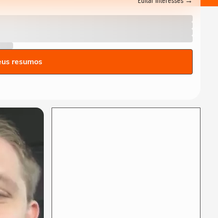
dialogar com parlamentares,
mas que...
ELEIÇÕES
Favoritos, indefinição: veja
como vai começar a campanha
nos...
ELEIÇÕES
eus resumos
Cleitinho volta atrás e pede
candidatura ao governo de
MG: ‘Quem...
ELEIÇÕES
Zema diz que vice deve ser do
Novo: 'Queremos alguém com
ficha limpa'