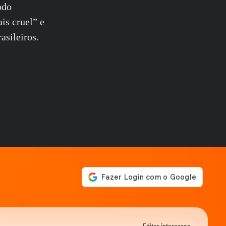
odo
ELEIÇÕES
Cercado por mulheres, Flávio
is cruel” e
Bolsonaro anuncia Alfredo
asileiros.
Gaspar como...
POLÍTICA
Pesquisa Genial/Quaest: Lula
tem 39% das intenções de voto
01:05
no 1º...
NOTÍCIAS
Governo Trump revoga visto
de embaixadora do Brasil nos
EUA; saiba...
ELEIÇÕES
Zema mostra convite a Girão
após senador ser confirmado
como vice...
ELEIÇÕES
Caiado diz em sabatina que
quarto mandato de Lula seria
um ‘Dilma...
ELEIÇÕES
Zema diz que, se eleito, irá
Editar interesses →