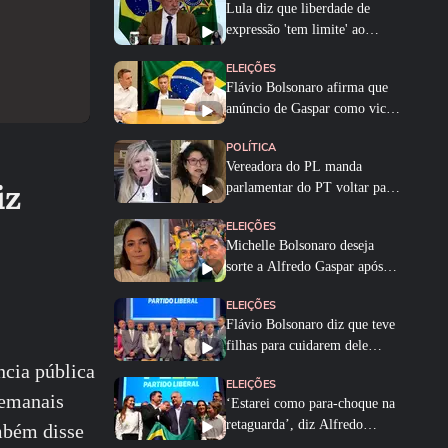
Lula diz que liberdade de
expressão 'tem limite' ao
sancionar lei...
ELEIÇÕES
Flávio Bolsonaro afirma que
anúncio de Gaspar como vice
foi...
POLÍTICA
Vereadora do PL manda
iz
parlamentar do PT voltar para
o Ceará e é...
ELEIÇÕES
Michelle Bolsonaro deseja
sorte a Alfredo Gaspar após
anúncio como...
ELEIÇÕES
Flávio Bolsonaro diz que teve
filhas para cuidarem dele
quando for...
ncia pública
ELEIÇÕES
semanais
‘Estarei como para-choque na
retaguarda’, diz Alfredo
mbém disse
Gaspar a...