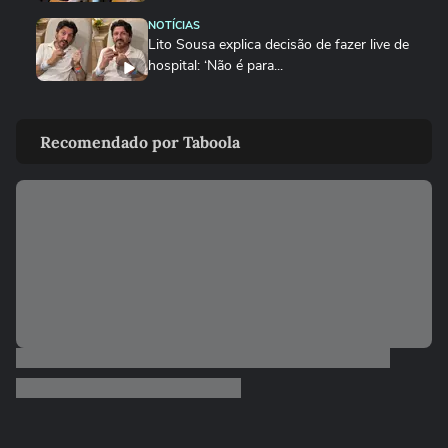
NOTÍCIAS
Lito Sousa explica decisão de fazer live de
hospital: ‘Não é para...
ENTRETÊ
João Gomes tranquiliza fãs e detalha
Recomendado por Taboola
recuperação após ser...
SAÚDE
Influenciadora cearense viaja à Europa
para jogar cinzas e...
SAÚDE
Clitoroplastia: a cirurgia para diminuir o
tamanho do clitóris
SAÚDE
Abdominoplastia vai muito além da
retirada de pele
SAÚDE
Fotofobia: a hipersensibilidade à luz que