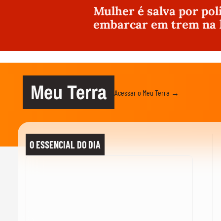
Mulher é salva por pol
embarcar em trem na 
Meu Terra
Acessar o Meu Terra →
O ESSENCIAL DO DIA