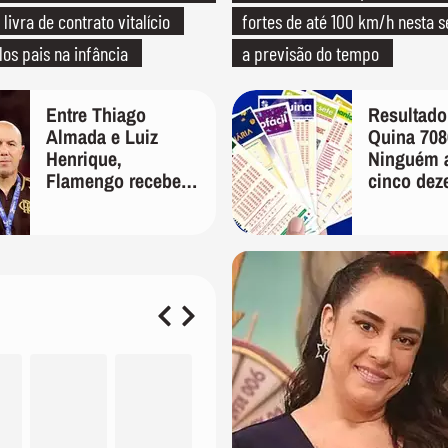
 livra de contrato vitalício
fortes de até 100 km/h nesta s
los pais na infância
a previsão do tempo
Entre Thiago
Resultado
Almada e Luiz
Quina 708
Henrique,
Ninguém a
Flamengo recebeu
cinco dez
oferta por ex-
prêmio a
Palmeiras
em R$ 1,5