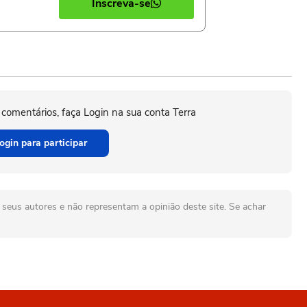
Inscreva-se
 comentários, faça Login na sua conta Terra
ogin para participar
seus autores e não representam a opinião deste site. Se achar