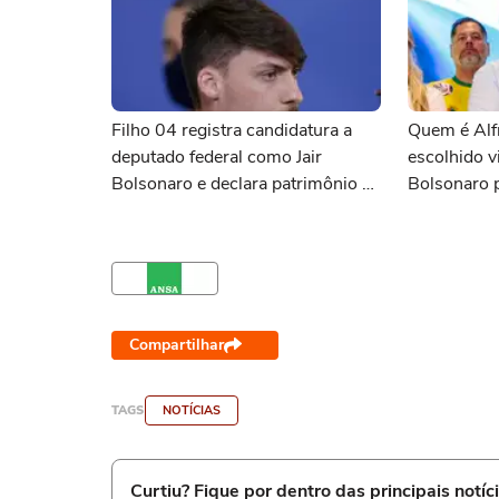
Filho 04 registra candidatura a
Quem é Alf
deputado federal como Jair
escolhido v
Bolsonaro e declara patrimônio de
Bolsonaro p
R$ 187 mil
Compartilhar
TAGS
NOTÍCIAS
Curtiu? Fique por dentro das principais notíc