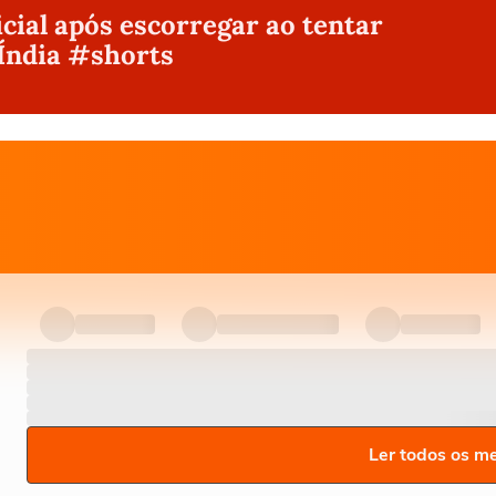
icial após escorregar ao tentar
Índia #shorts
Ler todos os m