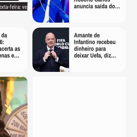
anuncia saída do
exta-feira; veja
filho de Erasmo de
sua gestão
 da
Amante de
6:
Infantino recebeu
certa as
dinheiro para
enas e
deixar Uefa, diz
cumula
jornal
 milhão