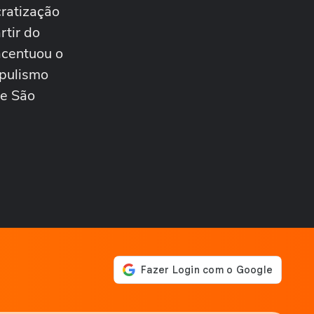
sancionar lei...
ratização
ELEIÇÕES
Flávio Bolsonaro afirma que
rtir do
anúncio de Gaspar como
acentuou o
vice foi...
CIDADES
opulismo
Tornado atinge cidade do
de São
RS pela segunda semana
seguida; veja
ESTADOS UNIDOS
Trump assina ordem para
negar cidadania em caso de
'turismo de...
BRASIL
Chegada de ciclone provoca
granizo e afeta mais de 100
casas no RS...
CIDADES
Chegada de ciclone provoca
granizo e afeta mais de 100
casas no RS
NOTÍCIAS
Vídeo mostra o momento