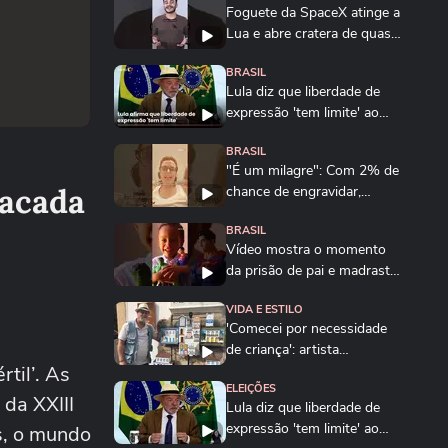
Foguete da SpaceX atinge a
Lua e abre cratera de quase
20 metros...
BRASIL
Lula diz que liberdade de
expressão 'tem limite' ao
sancionar lei...
BRASIL
"É um milagre": Com 2% de
tacada
chance de engravidar,
mulher se emociona...
BRASIL
Vídeo mostra o momento
da prisão de pai e madrasta
suspeitos de...
VIDA E ESTILO
'Comecei por necessidade
de criança': artista
til’. As
transforma tubos de...
ELEIÇÕES
da XXIII
Lula diz que liberdade de
expressão 'tem limite' ao
s, o mundo