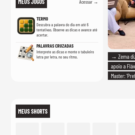
MEUS JOGOS
Acessar →
TERMO
Descubra a palavra do dia em até 6
tentativas. Observe as dicas e avance até
acertar.
PALAVRAS CRUZADAS
Interprete as dicas e monte o tabuleiro
→ Zema diz 
letra por letra, no seu ritmo.
apoio a Fláv
Master: 'Pr
PT'
MEUS SHORTS