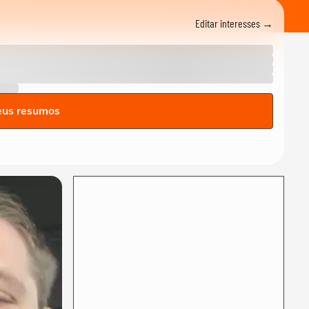
em que pai e madrasta
suspeitos de matar...
Editar interesses →
NOTÍCIAS
Atraso em pedido gera
discussão e briga
generalizada entre...
NOTÍCIAS
Menina russa se surpreende
eus resumos
ao ganhar doces e bolo em
aniversário em SP
VIDA E ESTILO
Menina russa se surpreende
ao ganhar doces e bolo em
aniversário em SP