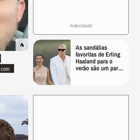
PUBLICIDADE
As sandálias
favoritas de Erling
Haaland para o
verão são um par
o com
perfeito, ideal tanto
para usar na praia
com roupa de
banho quanto em
uma festa com
terno de linho