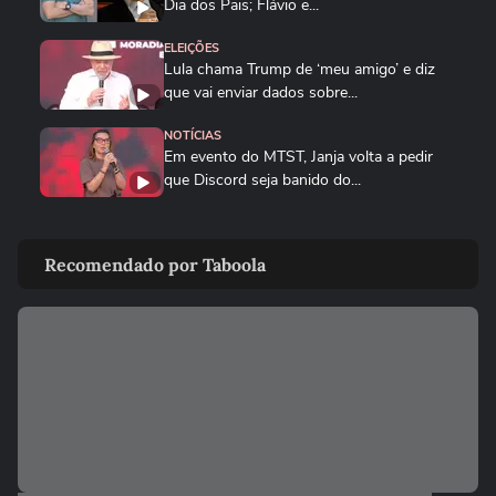
Dia dos Pais; Flávio e...
ELEIÇÕES
Lula chama Trump de ‘meu amigo’ e diz
que vai enviar dados sobre...
NOTÍCIAS
Em evento do MTST, Janja volta a pedir
que Discord seja banido do...
BRASIL
Queda de helicóptero deixa ao menos
Recomendado por Taboola
quatro mortos no Rio de...
CIDADES
Queda de helicóptero deixa ao menos
quatro mortos no Rio de Janeiro
ENTRETÊ
Alinne Rosa registra boletim de ocorrência
após agressão: ‘Não...
BRASIL