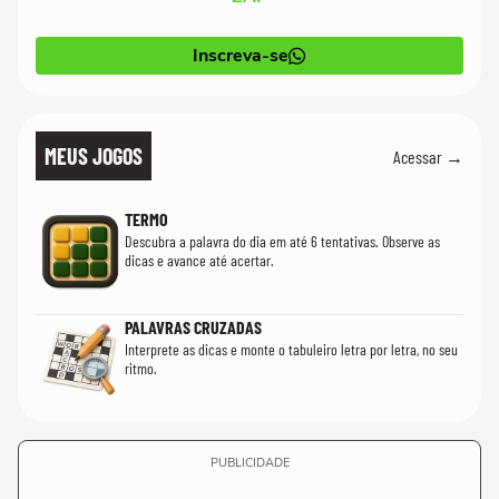
Inscreva-se
MEUS JOGOS
Acessar →
TERMO
Descubra a palavra do dia em até 6 tentativas. Observe as
dicas e avance até acertar.
PALAVRAS CRUZADAS
Interprete as dicas e monte o tabuleiro letra por letra, no seu
ritmo.
PUBLICIDADE