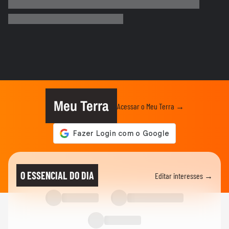
Mulher é salva por policial após escorregar
ao tentar embarcar em...
BRASIL
Lula chama Rubio de 'latino-americano
frustrado' e diz que...
ELEIÇÕES
Lula chama Rubio de 'latino-americano
frustrado' e diz que...
Meu Terra
Acessar o Meu Terra →
CIDADES
Ventos fortes atingem Santos e Defesa
Civil alerta para ressaca e...
EDUCAÇÃO
Secretária escolar pula janela e salva
O ESSENCIAL DO DIA
Editar interesses →
estudante engasgado em Teresina
CIDADES
Com ventania, Rio recomenda que
população retorne para casa e...