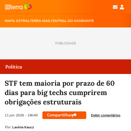
MAPA ASTRAL
TERRA MAIL
CENTRAL DO ASSINANTE
PUBLICIDADE
Política
STF tem maioria por prazo de 60
dias para big techs cumprirem
obrigações estruturais
Compartilhar
Exibir comentários
11 jun
2026
- 19h40
Por:
Lavínia Kaucz