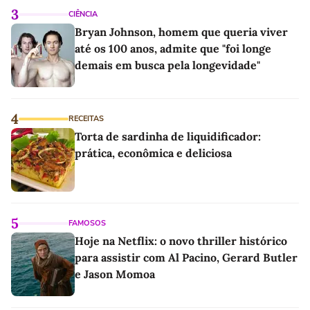
3
CIÊNCIA
Bryan Johnson, homem que queria viver
até os 100 anos, admite que "foi longe
demais em busca pela longevidade"
4
RECEITAS
Torta de sardinha de liquidificador:
prática, econômica e deliciosa
5
FAMOSOS
Hoje na Netflix: o novo thriller histórico
para assistir com Al Pacino, Gerard Butler
e Jason Momoa