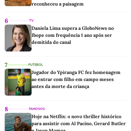
reconheceu a paisagem
6
TV
Daniela Lima supera a GloboNews no
Ibope com frequência 1 ano após ser
demitida do canal
7
FUTEBOL
Jogador do Ypiranga FC fez homenagem
ao entrar com filho em campo meses
antes da morte da criança
8
FAMOSOS
Hoje na Netflix: o novo thriller histórico
para assistir com Al Pacino, Gerard Butler
e Jason Momoa