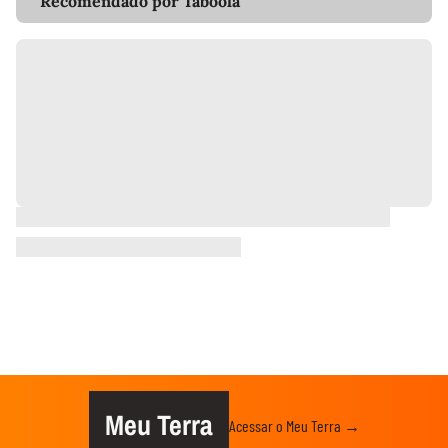
Recomendado por Taboola
Meu Terra
Acessar o Meu Terra →