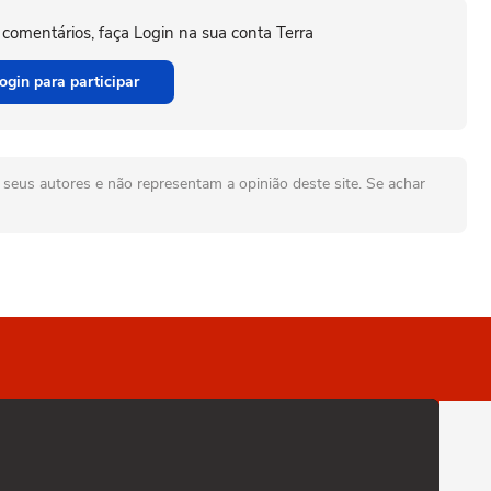
 comentários, faça Login na sua conta Terra
ogin para participar
seus autores e não representam a opinião deste site. Se achar