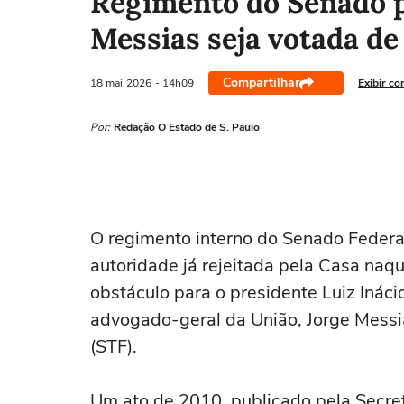
Regimento do Senado p
Messias seja votada de
Compartilhar
18 mai
2026
- 14h09
Exibir co
Por:
Redação O Estado de S. Paulo
O regimento interno do Senado Federa
autoridade já rejeitada pela Casa na
obstáculo para o presidente Luiz Ináci
advogado-geral da União, Jorge Messi
(STF).
Um ato de 2010, publicado pela Secre