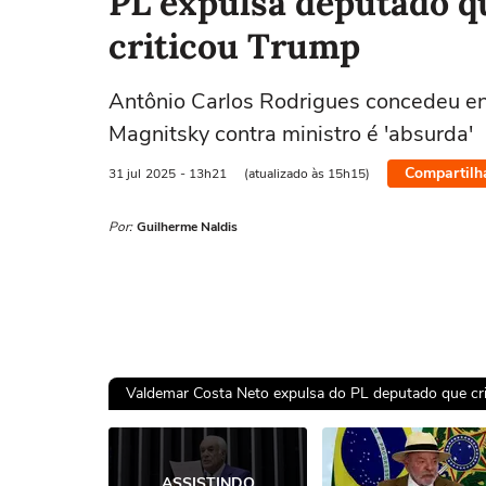
PL expulsa deputado q
criticou Trump
Antônio Carlos Rodrigues concedeu entr
Magnitsky contra ministro é 'absurda'
Compartilh
31 jul
2025
- 13h21
(atualizado às 15h15)
Por:
Guilherme Naldis
Valdemar Costa Neto expulsa do PL deputado que cri
Ops!
ASSISTINDO