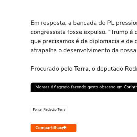
Em resposta, a bancada do PL pression
congressista fosse expulso. “Trump é 
que precisamos é de diplomacia e de d
atrapalha o desenvolvimento da nossa
Procurado pelo
Terra
, o deputado Rod
Moraes é flagrado fazendo gesto obsceno em Corinth
Ops!
Fonte: Redação Terra
Não foi pos
Compartilhar
Tent