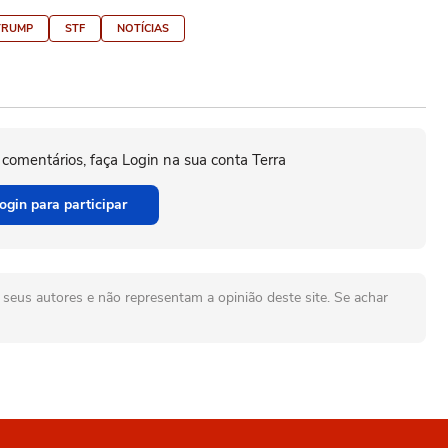
TRUMP
STF
NOTÍCIAS
 comentários, faça Login na sua conta Terra
ogin para participar
seus autores e não representam a opinião deste site. Se achar