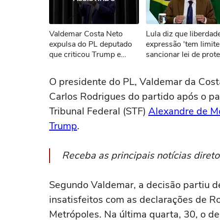
Não foi pos
Valdemar Costa Neto
Lula diz que liberdad
Tent
expulsa do PL deputado
expressão 'tem limite
que criticou Trump e
sancionar lei de prot
elogiou Moraes
a menores de idade
O presidente do PL, Valdemar da Cost
Carlos Rodrigues do partido após o pa
Tribunal Federal (STF)
Alexandre de M
Trump
.
Receba as principais notícias dire
Segundo Valdemar, a decisão partiu de
insatisfeitos com as declarações de R
Metrópoles. Na última quarta, 30, o 