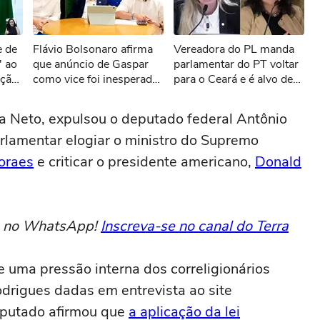
sível reproduzir o vídeo
e de
Flávio Bolsonaro afirma
Vereadora do PL manda
ar novamente
' ao
que anúncio de Gaspar
parlamentar do PT voltar
eção
como vice foi inesperado:
para o Ceará e é alvo de
'Chá revelação'
representação no MPF:
'Nasceu lá, mas vem
a Neto, expulsou o deputado federal Antônio
encher o saco aqui'
rlamentar elogiar o ministro do Supremo
oraes
e criticar o presidente americano,
Donald
to no WhatsApp!
Inscreva-se no canal do Terra
 uma pressão interna dos correligionários
odrigues dadas em entrevista ao site
deputado afirmou que
a aplicação da lei