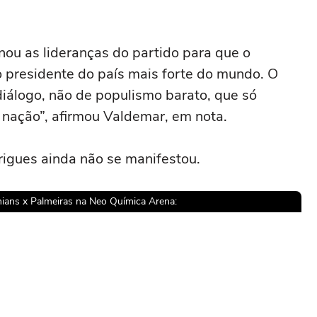
ou as lideranças do partido para que o
o presidente do país mais forte do mundo. O
iálogo, não de populismo barato, que só
 nação”, afirmou Valdemar, em nota.
rigues ainda não se manifestou.
ians x Palmeiras na Neo Química Arena:
sível reproduzir o vídeo
ar novamente