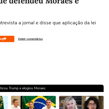
ue defendeu Moraes e
evista a jornal e disse que aplicação da lei
ar
Exibir comentários
ticou Trump e elogiou Moraes: