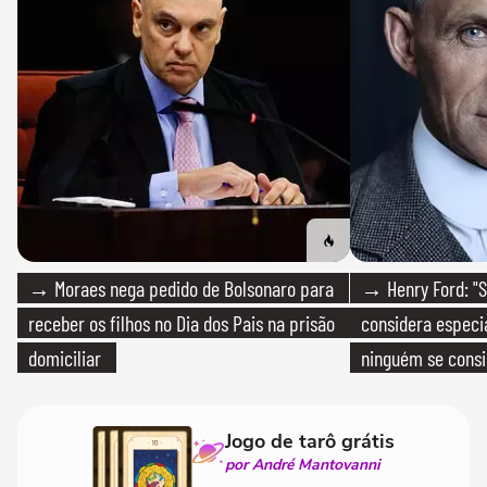
→ Moraes nega pedido de Bolsonaro para
→ Henry Ford: "S
receber os filhos no Dia dos Pais na prisão
considera especia
domiciliar
ninguém se consi
realmente conhec
Jogo de tarô grátis
por André Mantovanni