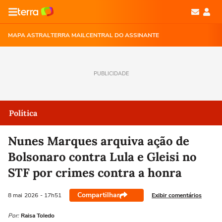
MAPA ASTRAL
TERRA MAIL
CENTRAL DO ASSINANTE
PUBLICIDADE
Política
Nunes Marques arquiva ação de
Bolsonaro contra Lula e Gleisi no
STF por crimes contra a honra
Compartilhar
Exibir comentários
8 mai
2026
- 17h51
Por:
Raisa Toledo