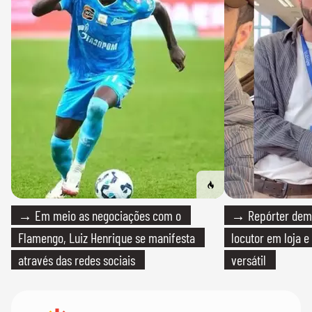
→ Em meio as negociações com o
→ Repórter demi
Flamengo, Luiz Henrique se manifesta
locutor em loja e
através das redes sociais
versátil