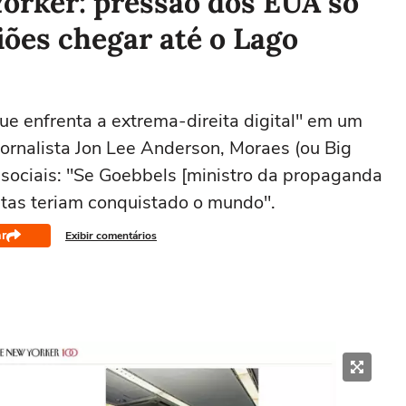
Yorker: pressão dos EUA só
viões chegar até o Lago
que enfrenta a extrema-direita digital" em um
jornalista Jon Lee Anderson, Moraes (ou Big
sociais: "Se Goebbels [ministro da propaganda
istas teriam conquistado o mundo".
r
Exibir comentários