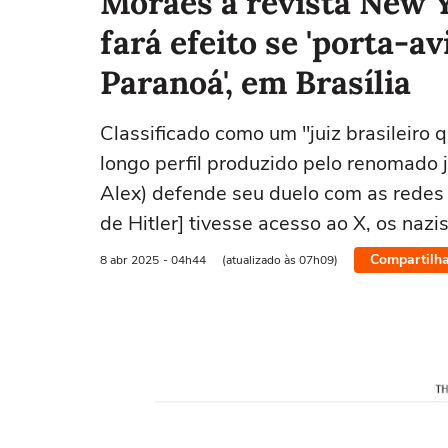
Moraes à revista New 
fará efeito se 'porta-a
Paranoá', em Brasília
Classificado como um "juiz brasileiro 
longo perfil produzido pelo renomado 
Alex) defende seu duelo com as redes 
de Hitler] tivesse acesso ao X, os naz
Compartilha
8 abr
2025
- 04h44
(atualizado às 07h09)