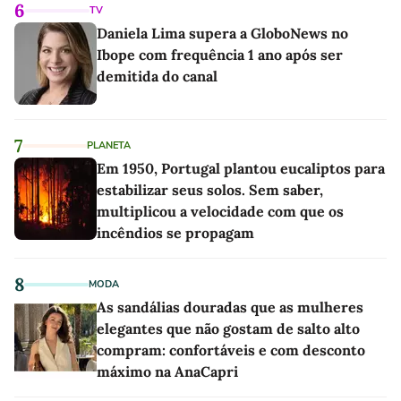
6
TV
Daniela Lima supera a GloboNews no
Ibope com frequência 1 ano após ser
demitida do canal
7
PLANETA
Em 1950, Portugal plantou eucaliptos para
estabilizar seus solos. Sem saber,
multiplicou a velocidade com que os
incêndios se propagam
8
MODA
As sandálias douradas que as mulheres
elegantes que não gostam de salto alto
compram: confortáveis e com desconto
máximo na AnaCapri