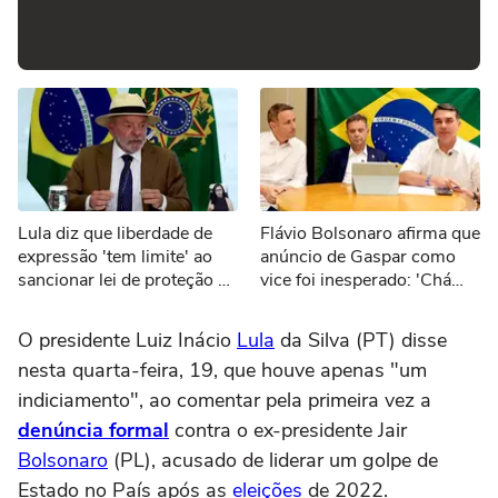
Lula diz que liberdade de
Flávio Bolsonaro afirma que
expressão 'tem limite' ao
anúncio de Gaspar como
sancionar lei de proteção a
vice foi inesperado: 'Chá
menores de idade
revelação'
O presidente Luiz Inácio
Lula
da Silva (PT) disse
nesta quarta-feira, 19, que houve apenas "um
indiciamento", ao comentar pela primeira vez a
denúncia formal
contra o ex-presidente Jair
Bolsonaro
(PL), acusado de liderar um golpe de
Estado no País após as
eleições
de 2022.