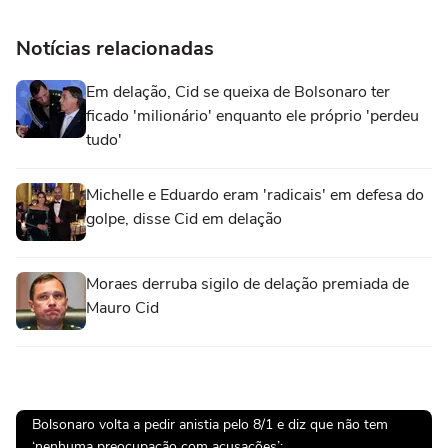
Notícias relacionadas
Em delação, Cid se queixa de Bolsonaro ter
ficado 'milionário' enquanto ele próprio 'perdeu
tudo'
Michelle e Eduardo eram 'radicais' em defesa do
golpe, disse Cid em delação
Moraes derruba sigilo de delação premiada de
Mauro Cid
Bolsonaro volta a pedir anistia pelo 8/1 e diz que não tem
‘nenhuma preocupação com acusações’: