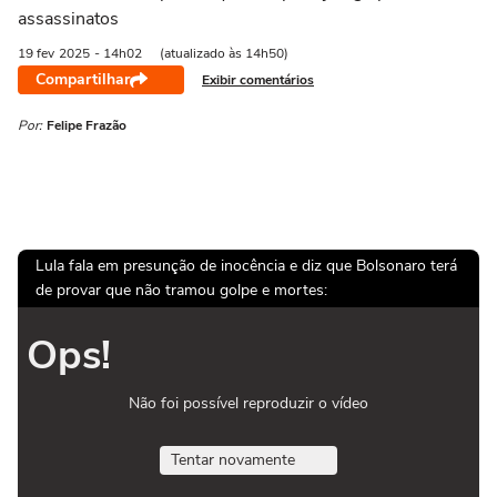
assassinatos
19 fev
2025
- 14h02
(atualizado às 14h50)
Compartilhar
Exibir comentários
Por:
Felipe Frazão
Lula fala em presunção de inocência e diz que Bolsonaro terá
de provar que não tramou golpe e mortes:
Ops!
Não foi possível reproduzir o vídeo
Tentar novamente