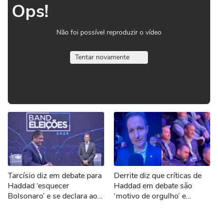
Ops!
Não foi possível reproduzir o vídeo
Tentar novamente
Tarcísio diz em debate para
Derrite diz que críticas de
Haddad ‘esquecer
Haddad em debate são
Bolsonaro’ e se declara ao
‘motivo de orgulho’ e
ex-presidente: 'Gratidão'
provoca: ‘Batendo o
desespero’