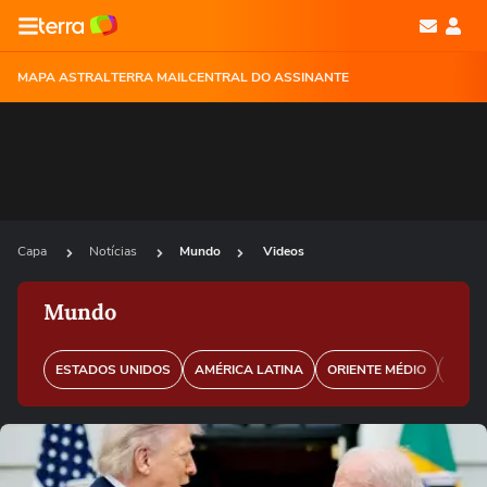
MAPA ASTRAL
TERRA MAIL
CENTRAL DO ASSINANTE
Capa
Notícias
Mundo
Videos
Mundo
ESTADOS UNIDOS
AMÉRICA LATINA
ORIENTE MÉDIO
EURO
Ops!