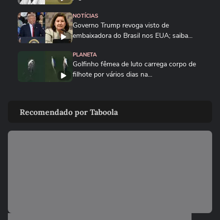
NOTÍCIAS
Governo Trump revoga visto de
embaixadora do Brasil nos EUA; saiba...
PLANETA
Golfinho fêmea de luto carrega corpo de
filhote por vários dias na...
MUNDO
Drone persegue vendedor em mercado,
Recomendado por Taboola
explode e lança homem contra...
FUTEBOL
Trump nega ter conversado com Infantino
sobre proposta da Fifa...
ESTADOS UNIDOS
Trump diz que Israel está 'muito feliz' com
acordo para...
MUNDO
Irã divulga vídeo de petroleiros em