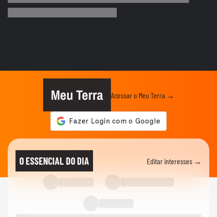
chamas após ataques em Ormuz
AS PRINCIPAIS NOTÍCIAS DA EUROPA
Milhares de imigrantes chegam a Ceuta,
na Espanha, e prefeito pede...
MUNDO
Menino de 11 anos viraliza após virar
tradutor da mãe durante...
Meu Terra
Acessar o Meu Terra →
ELEIÇÕES
Lula diz que não é ‘louco’ de brigar com
China e EUA: ‘Quero...
FUTEBOL
No Japão, Zico tranquiliza fãs após
O ESSENCIAL DO DIA
Editar interesses →
terremoto de grandes...
NOTÍCIAS
Lula critica sistema de saúde dos EUA ao
exaltar SUS: ‘Vá tentar...