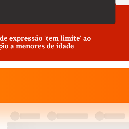
 de expressão 'tem limite' ao
ção a menores de idade