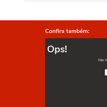
Confira também:
Ops!
Não f