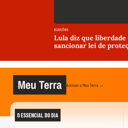
ELEIÇÕES
Lula diz que liberdade
sancionar lei de prote
Meu Terra
Acessar o Meu Terra →
O ESSENCIAL DO DIA