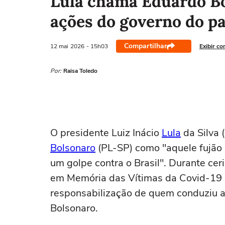
Lula chama Eduardo Bol
ações do governo do pa
Compartilhar
12 mai
2026
- 15h03
Exibir co
Por:
Raisa Toledo
O presidente Luiz Inácio
Lula
da Silva 
Bolsonaro
(PL-SP) como "aquele fujão
um golpe contra o Brasil". Durante cer
em Memória das Vítimas da Covid-19 n
responsabilização de quem conduziu a
Bolsonaro.