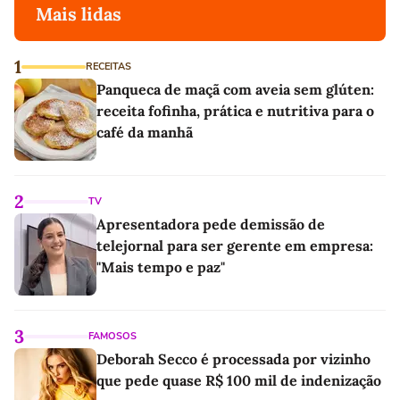
Mais lidas
1
RECEITAS
Panqueca de maçã com aveia sem glúten:
receita fofinha, prática e nutritiva para o
café da manhã
2
TV
Apresentadora pede demissão de
telejornal para ser gerente em empresa:
"Mais tempo e paz"
3
FAMOSOS
Deborah Secco é processada por vizinho
que pede quase R$ 100 mil de indenização