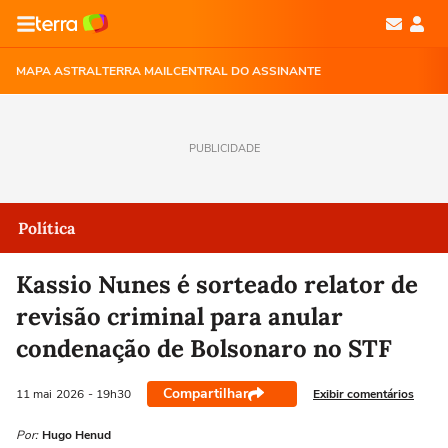
MAPA ASTRAL
TERRA MAIL
CENTRAL DO ASSINANTE
PUBLICIDADE
Política
Kassio Nunes é sorteado relator de
revisão criminal para anular
condenação de Bolsonaro no STF
Compartilhar
Exibir comentários
11 mai
2026
- 19h30
Por:
Hugo Henud