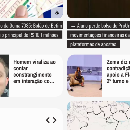
 da Quina 7085: Bolão de Betim
→ Aluno perde bolsa do ProUn
io principal de R$ 10,1 milhões
movimentações financeiras d
plataformas de apostas
Homem viraliza ao
Zema diz 
contar
contradiçã
constrangimento
apoio a Fl
em interação com
2º turno e 
entregador: 'Que
caso Mast
humilhação'
'Prefiro v
um copo a
PT'