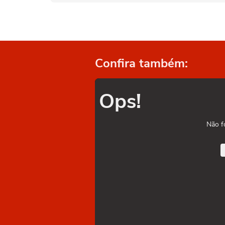
Confira também:
Ops!
Não f