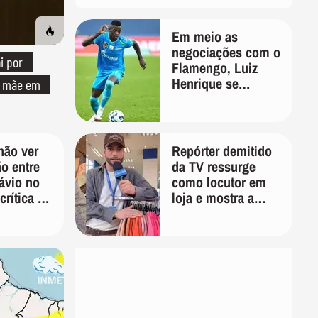
Em meio as
negociações com o
i por
Flamengo, Luiz
Henrique se
a mãe em
manifesta através
das redes sociais
não ver
Repórter demitido
o entre
da TV ressurge
ávio no
como locutor em
crítica ao
loja e mostra a
er:
importância de ser
otar em
versátil
 votar no