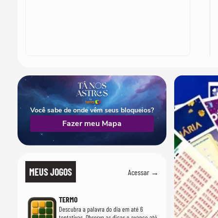
Você sabe de onde vêm seus bloqueios?
Fazer meu Mapa
MEUS JOGOS
Acessar →
TERMO
Descubra a palavra do dia em até 6
tentativas. Observe as dicas e avance até