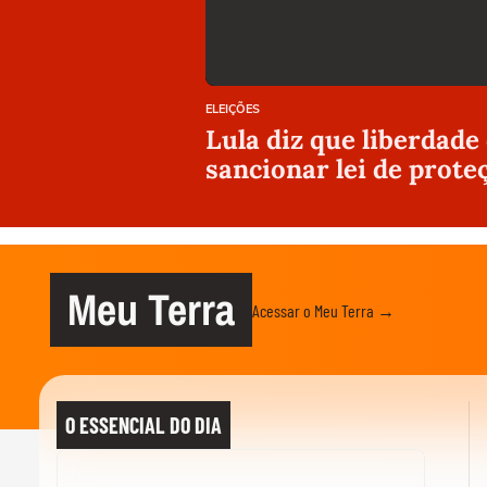
ELEIÇÕES
Lula diz que liberdade
sancionar lei de prote
Meu Terra
Acessar o Meu Terra →
O ESSENCIAL DO DIA