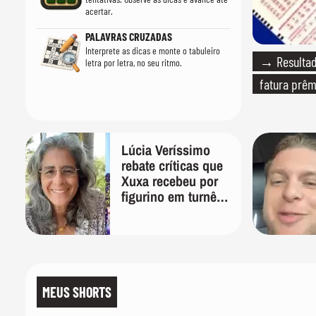
acertar.
PALAVRAS CRUZADAS
Interprete as dicas e monte o tabuleiro
→ Resultado
letra por letra, no seu ritmo.
fatura prêm
Lúcia Veríssimo
rebate críticas que
Xuxa recebeu por
figurino em turnê:
'É pura inveja e
preconceito'
MEUS SHORTS