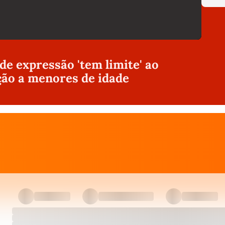
 de expressão 'tem limite' ao
ção a menores de idade